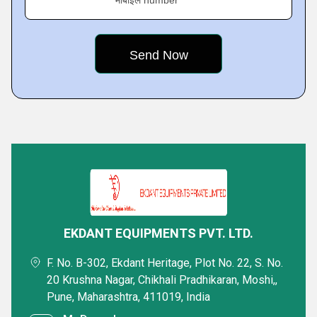
मोबाइल number
Featured Products
EKDANT EQUIPMENTS PVT. LTD.
F. No. B-302, Ekdant Heritage, Plot No. 22, S. No.
20 Krushna Nagar, Chikhali Pradhikaran, Moshi,,
Industrial Vacuum Cleaner Model EEPL
Industrial Air Pur
Pune, Maharashtra, 411019, India
3000 SC