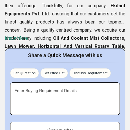
पायरोटेक
their offerings. Thankfully, for our company,
Ekdant
भारत फोर्ज
Equipments Pvt. Ltd
., ensuring that our customers get the
थर्मैक्स
finest quality products has always been our topmost
concern. Being a quality-centred company, we acquire our
product array including
Know More
Oil And Coolant Mist Collectors,
Lawn Mower, Horizontal And Vertical Rotary Table,
Rothenberger Electric Pressure Test Pump,
Electric
Share a Quick Message with us
Pressure Test Pump,
Inspection Camera For Pipes,
etc., from only the top vendors of the market. We make
Get Quotation
Get Price List
Discuss Requirement
available products of STIHL, Rothenberger and MTD brand.
Following the fulfillment of the procurement phase in our
Enter Buying Requirement Details
facility, which is situated in the city of
Pune, Maharashtra,
India
, we test our entire product assortment as per various
quality regulations. Once we get assured about defect-free
nature of offerings, we supply them in markets.