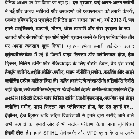
दैनिक आधार पर पेश किया जा रहा है।
इस प्रकार, कई अलग-अलग उद्योगों
में नई और उन्नत मशीनरी और उपकरणों की आवश्यकता को हमारी कंपनी,
एकदंत इक्विपमेंट्स प्राइवेट लिमिटेड द्वारा समझा गया था, वर्ष
2013
में, जब
हमने
आपूर्तिकर्ता
, व्यापारी, डीलर, थोक व्यापारी और सेवा प्रदाता के रूप में
उत्पादों और सेवाओं की एक शीर्ष श्रेणी प्रदान करने के लिए आधिकारिक तौर
पर अपना व्यवसाय शुरू किया।
ग्राहक हमेशा हमारी हाई-टेक उत्पाद
श्रृंखला के पक्ष में रहे हैं जिसमें
हमारा वेंडर बेस
पाइप सिस्टम और फ्लेक्सिबल होज़, हेज
ट्रिमर, मिलिंग टर्निंग और रेक्टिफाइड के लिए रोटरी टेबल, वेट एंड ड्राई
वैक्यूम क्लीनर,
हमारी कंपनी का विक्रेता आधार सावधानी से चुना जाता है ताकि उनसे
थ्रेड कटिंग मशीन, पाइप क्लीनिंग मशीन,
फ्लशिंग और पाइप
क्लीनिंग मशीन
सर्वोत्तम उत्पाद प्राप्त किए जा सकें। हमारे विक्रेताओं ने हमें कभी निराश
आदि शामिल हैं। चूंकि हमारे उत्पाद भरोसेमंद स्रोतों से खरीदे
जाते हैं, वे सभी प्रीमियम गुणवत्ता के हैं और बेहतर तरीके से काम करते हैं।
नहीं किया, खासकर उनके द्वारा प्रदान की जाने वाली उत्पाद श्रृंखला के
हमें STIHL, रोथेनबर्गर और MTD ब्रांड के अधिकृत डीलर होने पर गर्व है।
संदर्भ में।
रोटरी टेबल फॉर मिलिंग टर्निंग एंड रेक्टिफाइड, फ्लशिंग एंड पाइप
क्लीनिंग मशीन, पाइप सिस्टम और फ्लेक्सिबल होज़, वेट एंड ड्राई वैक्यूम
क्लीनर, हेज ट्रिमर
हैं।
आदि सहित विक्रेताओं से हमारे द्वारा खरीदे जाने वाले
सभी उत्पादों का हमारी ओर से भी सटीक परीक्षण किया जाना सुनिश्चित
किया जाता है। हमने STIHL, रोथेनबर्गर और MTD ब्रांड के साथ उनके
हमारी टीम