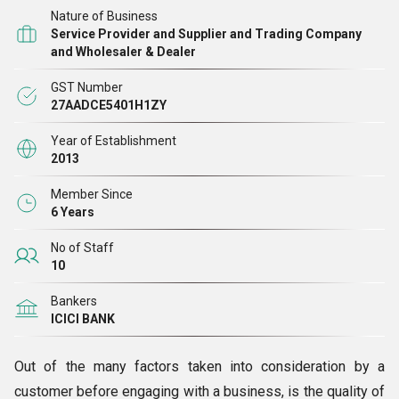
डेला एडवेंचर
Nature of Business
झेंगीर हॉस्पिटल
Service Provider and Supplier and Trading Company
and Wholesaler & Dealer
पॉलीबॉन्ड
रॉयल सर्विसेस
GST Number
27AADCE5401H1ZY
पर्फ़ेक्ट इंजीनियरिंग
राजु प्लास्टिक
Year of Establishment
वोल्टास इंडिया प्राइवेट लिमिटेड
2013
अपडेटर सर्विसेस प्राइवेट लिमिटेड
Member Since
टाटा मोटर्स
6 Years
सेंट-गोबेन
No of Staff
ASB
10
बजाज
Bankers
KSB
ICICI BANK
स्कोडा
फ़ोर्ब्स फैसिलिटी
Out of the many factors taken into consideration by a
महिन्द्रा सी इ
customer before engaging with a business, is the quality of