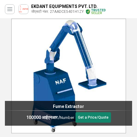
EKDANT EQUIPMENTS PVT. LTD.
TRUSTED
जीएसटी नंबर. 27AADCE5401H1ZY
SELLER
Fume Extractor
100000 आईएनआर
/
Number
Get a Price/Quote